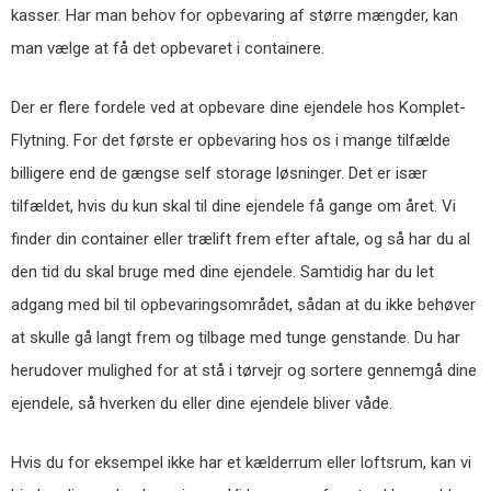
kasser. Har man behov for opbevaring af større mængder, kan
man vælge at få det opbevaret i containere.
Der er flere fordele ved at opbevare dine ejendele hos Komplet-
Flytning. For det første er opbevaring hos os i mange tilfælde
billigere end de gængse self storage løsninger. Det er især
tilfældet, hvis du kun skal til dine ejendele få gange om året. Vi
finder din container eller trælift frem efter aftale, og så har du al
den tid du skal bruge med dine ejendele. Samtidig har du let
adgang med bil til opbevaringsområdet, sådan at du ikke behøver
at skulle gå langt frem og tilbage med tunge genstande. Du har
herudover mulighed for at stå i tørvejr og sortere gennemgå dine
ejendele, så hverken du eller dine ejendele bliver våde.
Hvis du for eksempel ikke har et kælderrum eller loftsrum, kan vi