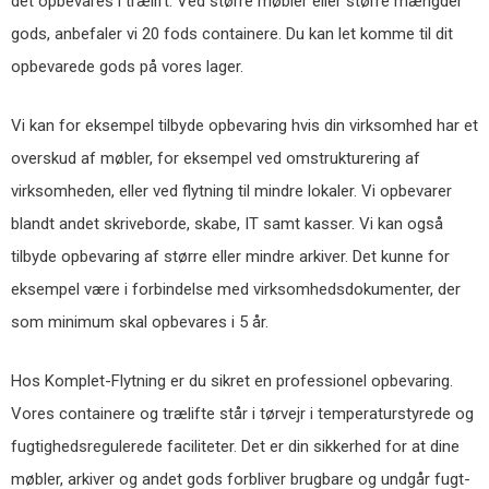
det opbevares i trælift. Ved større møbler eller større mængder
gods, anbefaler vi 20 fods containere. Du kan let komme til dit
opbevarede gods på vores lager.
Vi kan for eksempel tilbyde opbevaring hvis din virksomhed har et
overskud af møbler, for eksempel ved omstrukturering af
virksomheden, eller ved flytning til mindre lokaler. Vi opbevarer
blandt andet skriveborde, skabe, IT samt kasser. Vi kan også
tilbyde opbevaring af større eller mindre arkiver. Det kunne for
eksempel være i forbindelse med virksomhedsdokumenter, der
som minimum skal opbevares i 5 år.
Hos Komplet-Flytning er du sikret en professionel opbevaring.
Vores containere og trælifte står i tørvejr i temperaturstyrede og
fugtighedsregulerede faciliteter. Det er din sikkerhed for at dine
møbler, arkiver og andet gods forbliver brugbare og undgår fugt-